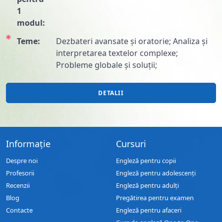
1
modul:
Teme:
Dezbateri avansate și oratorie; Analiza și
interpretarea textelor complexe;
Probleme globale și soluții;
DETALII
Informație
Cursuri
Despre noi
Engleză pentru copii
Profesorii
Engleză pentru adolescenți
Recenzii
Engleză pentru adulți
Blog
Pregătirea pentru examen
Contacte
Engleză pentru afaceri