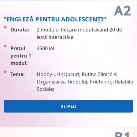
A2
”ENGLEZĂ PENTRU ADOLESCENȚI”
Durata:
2 module, fiecare modul având 20 de
lecții interactive
Prețul
4500 lei
pentru 1
modul:
Teme:
Hobby-uri și Jocuri; Rutina Zilnică și
Organizarea Timpului; Prietenii și Relațiile
Sociale;
DETALII
B1