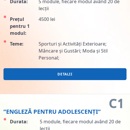
Durata:
5 module, fiecare modul având 20 de
lecții
Prețul
4500 lei
pentru 1
modul:
Teme:
Sporturi și Activități Exterioare;
Mâncare și Gustări; Moda și Stil
Personal;
DETALII
C1
”ENGLEZĂ PENTRU ADOLESCENȚI”
Durata:
5 module, fiecare modul având 20 de
lecții