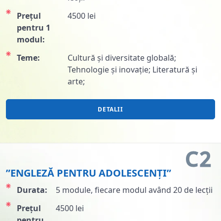
Prețul
4500 lei
pentru 1
modul:
Teme:
Cultură și diversitate globală;
Tehnologie și inovație; Literatură și
arte;
DETALII
C2
”ENGLEZĂ PENTRU ADOLESCENȚI”
Durata:
5 module, fiecare modul având 20 de lecții
Prețul
4500 lei
pentru