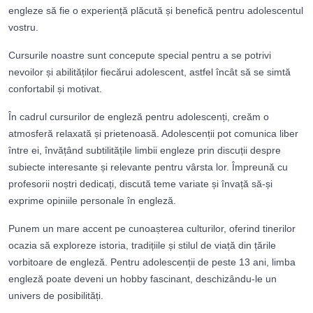
engleze să fie o experiență plăcută și benefică pentru adolescentul
vostru.
Cursurile noastre sunt concepute special pentru a se potrivi
nevoilor și abilităților fiecărui adolescent, astfel încât să se simtă
confortabil și motivat.
În cadrul cursurilor de engleză pentru adolescenți, creăm o
atmosferă relaxată și prietenoasă. Adolescenții pot comunica liber
între ei, învățând subtilitățile limbii engleze prin discuții despre
subiecte interesante și relevante pentru vârsta lor. Împreună cu
profesorii noștri dedicați, discută teme variate și învață să-și
exprime opiniile personale în engleză.
Punem un mare accent pe cunoașterea culturilor, oferind tinerilor
ocazia să exploreze istoria, tradițiile și stilul de viață din țările
vorbitoare de engleză. Pentru adolescenții de peste 13 ani, limba
engleză poate deveni un hobby fascinant, deschizându-le un
univers de posibilități.