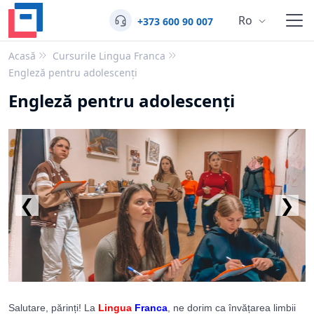
Ro
+373 600 90 007
Acasă
Cursurile Lingua Franca
Engleză pentru adolescenți
Engleză pentru adolescenți
❮
❯
Salutare, părinți! La
Lingua
Franca
, ne dorim ca învățarea limbii