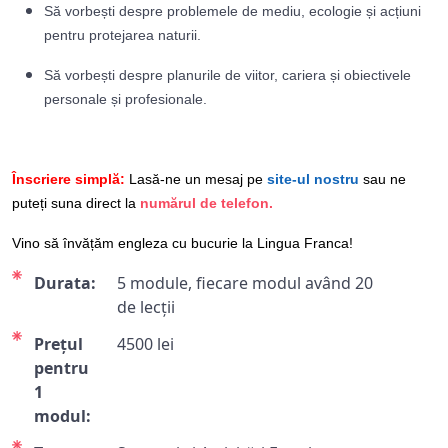
Să vorbești despre problemele de mediu, ecologie și acțiuni
pentru protejarea naturii.
Să vorbești despre planurile de viitor, cariera și obiectivele
personale și profesionale.
Înscriere simplă:
Lasă-ne un mesaj pe
site-ul nostru
sau ne
puteți suna direct la
numărul de telefon.
Vino să învățăm engleza cu bucurie la Lingua Franca!
Durata:
5 module, fiecare modul având 20
de lecții
Prețul
4500 lei
pentru
1
modul: