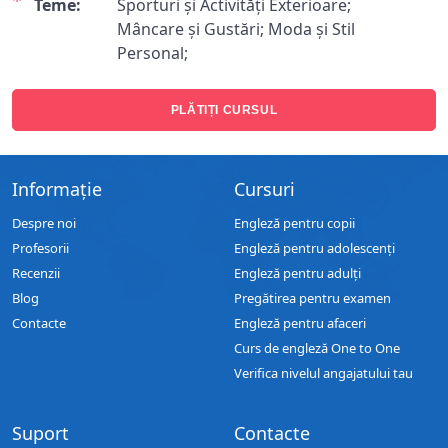
Teme:
Sporturi și Activități Exterioare;
Mâncare și Gustări; Moda și Stil
Personal;
PLĂTIȚI CURSUL
Informație
Cursuri
Despre noi
Engleză pentru copii
Profesorii
Engleză pentru adolescenți
Recenzii
Engleză pentru adulți
Blog
Pregătirea pentru examen
Contacte
Engleză pentru afaceri
Curs de engleză One to One
Verifica nivelul angajatului tau
Suport
Contacte