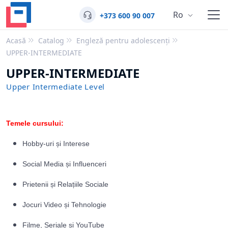
Ro
+373 600 90 007
Acasă
Catalog
Engleză pentru adolescenți
UPPER-INTERMEDIATE
UPPER-INTERMEDIATE
Upper Intermediate Level
Temele cursului:
Hobby-uri și Interese
Social Media și Influenceri
Prietenii și Relațiile Sociale
Jocuri Video și Tehnologie
Filme, Seriale și YouTube