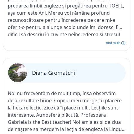
predarea limbii engleze și pregătirea pentru TOEFL,
așa cum este Ani. Mereu voi rămâne profund
recunoscătoare pentru încrederea pe care mi-a
oferit-o pentru a ajunge acolo unde îmi doresc. E
dificil să descriu în cuvinte neîncrederea și stresul
pe care îl aveam atunci când i-am pășit pragul
mai mult
versus rezultatele obținute. Mă simt o norocoasă.
Timp de o lună, Ani a transformat imposibilul în
bucurie și încredere. MULȚUMESC tare mult!
Diana Gromatchi
Noi nu frecventăm de mult timp, însă observăm
deja rezultate bune. Copilul meu merge cu plăcere
la fiecare lecție. Zice că îi place mult . Lecțiile sunt
interesante. Atmosfera plăcută. Profesoara
Gabriela is the Best teacher! Noi am ales și de ziua
de naștere sa mergem la lecția de engleză la Lingua