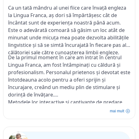
Ca un tată mândru al unei fiice care învață engleza
la Lingua Franca, aș dori să împărtășesc cât de
încântat sunt de experiența noastră până acum.
Este o adevărată comoară să găsim un loc atât de
minunat unde micuța mea poate dezvolta abilitățile
lingvistice și să se simtă încurajată în fiecare pas al
călătoriei sale către cunoașterea limbii engleze.
De la primul moment în care am intrat în centrul
Lingua Franca, am fost întâmpinați cu căldură și
profesionalism. Personalul prietenos și devotat este
întotdeauna acolo pentru a oferi sprijin și
încurajare, creând un mediu plin de stimulare și
dorință de învățare.
Metodele lor interactive și captivante de predare,
cum ar fi poveștile animate și activitățile de grup, au
mai mult
captat atenția și imaginația fiicei mele. Văd cum se
bucură de fiecare moment petrecut în clasă și cum
își dezvoltă încrederea în abilitățile sale lingvistice.