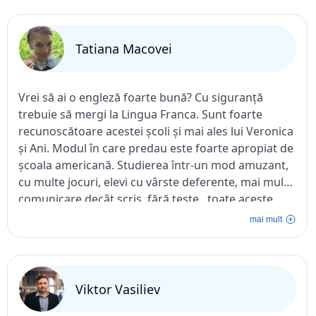
Veronicăi. Recomand cu căldură școala de limbi
străine Lingua Franca pentru oricine dorește să
Tatiana Macovei
învețe limba engleză!
Vrei să ai o engleză foarte bună? Cu siguranță
trebuie să mergi la Lingua Franca. Sunt foarte
recunoscătoare acestei școli și mai ales lui Veronica
și Ani. Modul în care predau este foarte apropiat de
școala americană. Studierea într-un mod amuzant,
cu multe jocuri, elevi cu vârste deferente, mai mult
comunicare decât scris, fără teste...toate aceste
moduri îți dau îndrăzneală, dorința de a studia plus
mai mult
cunoașterea de noi prieteni.Trebuie să menționez
că Vero și Ani încep lecția în cel mai bun mod –
făcându-i pe toți "Love Tea" cu bomboane. Lingua
Franca este cea mai bună școală din MD cu cei mai
Viktor Vasiliev
buni profesori. Vă iubesc fetelor și vă doresc tot ce