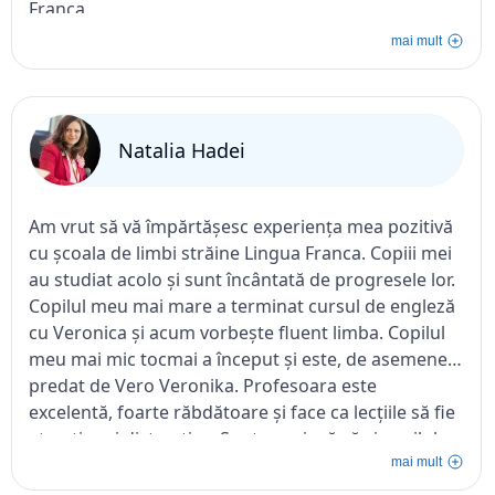
Franca.
mai mult
Natalia Hadei
Am vrut să vă împărtășesc experiența mea pozitivă
cu școala de limbi străine Lingua Franca. Copiii mei
au studiat acolo și sunt încântată de progresele lor.
Copilul meu mai mare a terminat cursul de engleză
cu Veronica și acum vorbește fluent limba. Copilul
meu mai mic tocmai a început și este, de asemenea,
predat de Vero Veronika. Profesoara este
excelentă, foarte răbdătoare și face ca lecțiile să fie
atractive și distractive. Sunt convinsă că și copilul
meu mai mic va reuși să își îmbunătățească
mai mult
cunoștințele de limba engleză sub îndrumarea