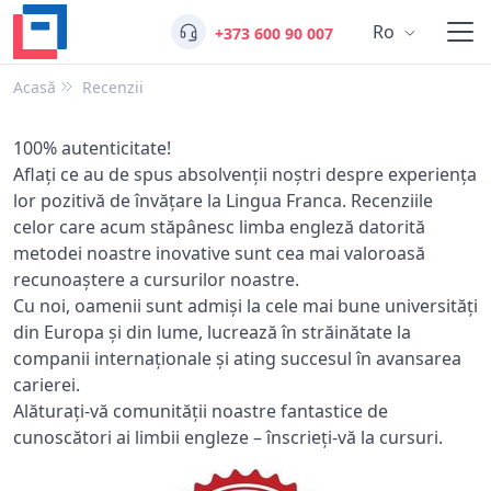
Ro
+373 600 90 007
Acasă
Recenzii
100% autenticitate!
Aflați ce au de spus absolvenții noștri despre experiența
lor pozitivă de învățare la Lingua Franca. Recenziile
celor care acum stăpânesc limba engleză datorită
metodei noastre inovative sunt cea mai valoroasă
recunoaștere a cursurilor noastre.
Cu noi, oamenii sunt admiși la cele mai bune universități
din Europa și din lume, lucrează în străinătate la
companii internaționale și ating succesul în avansarea
carierei.
Alăturați-vă comunității noastre fantastice de
cunoscători ai limbii engleze – înscrieți-vă la cursuri.