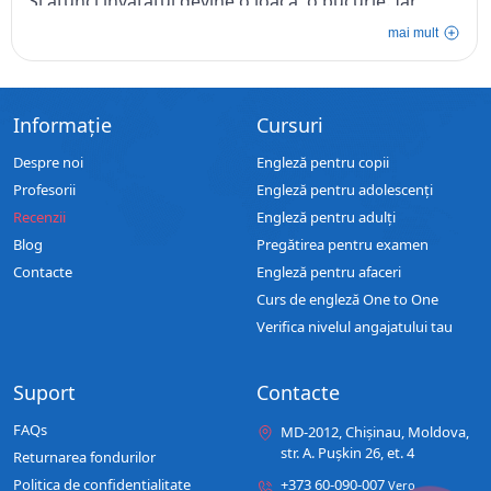
Si atunci invatatul devine o joaca, o bucurie. Iar
atunci cand invatatul devine o placere, se pare ca si
mai mult
creierul singur generează, iar limba articleaza fara
nici un efort cuvintele in limba straina. Asa cum e la
Lingua Franca. Aici si peretii parca te incurajeaza si
Informație
Cursuri
te inspira sa vorbesti. Mult si bine! Un singur lucru
regret – ca am putin timp ca sa-l petrec la Lingua
Despre noi
Engleză pentru copii
Franca. Sa traiesti Lingua Franca, ca faci foarte bine
Profesorii
Engleză pentru adolescenți
ceea ce faci!
Recenzii
Engleză pentru adulți
Blog
Pregătirea pentru examen
Contacte
Engleză pentru afaceri
Curs de engleză One to One
Verifica nivelul angajatului tau
Suport
Contacte
FAQs
MD-2012, Chișinau, Moldova,
str. A. Pușkin 26, et. 4
Returnarea fondurilor
Politica de confidențialitate
+373 60-090-007
Vero