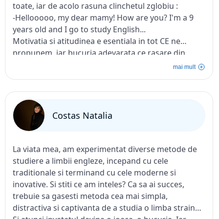
toate, iar de acolo rasuna clinchetul zglobiu :
-Hellooooo, my dear mamy! How are you? I'm a 9
years old and I go to study English...
Motivatia si atitudinea e esentiala in tot CE ne
propunem, iar bucuria adevarata ce rasare din
sufletelele invataceilor nostri scumpi, este posibila
mai mult
doar atunci cand e oferita o particica din suflet...
Dear Veronika,sa stii CA acolo unde vor merge si
vor comunica cu placere,corectitudine si mandrie in
engleza lucruri frumoase despre oamenii nostri
Costas Natalia
deosebiti ,despre Tara noastra cu mult autentic...o
vor face datorita caldurii pe care le-o oferi la ore si
abordarii diferite al procesului instructiv-educativ!
La viata mea, am experimentat diverse metode de
Recomand tuturor cu multa incredere, de la mic la
studiere a limbii engleze, incepand cu cele
mare, sa urmeze un curs in cadrul Lingua Franka e
traditionale si terminand cu cele moderne si
мai mult decat un curs, e placerea invatarii si
inovative. Si stiti ce am inteles? Ca sa ai succes,
deschiderii catre noi orizonturi!
trebuie sa gasesti metoda cea mai simpla,
We learn not only English,we learn attitude to be
distractiva si captivanta de a studia o limba straina.
great people!!!!