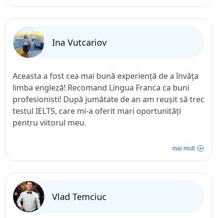
engleză în diverse situații. Recomand cu toată
încrederea Lingua Franca pentru oricine dorește să
învețe engleza la cel mai înalt nivel!
Ina Vutcariov
Aceasta a fost cea mai bună experiență de a învăța
limba engleză! Recomand Lingua Franca ca buni
profesionisti! După jumătate de an am reușit să trec
testul IELTS, care mi-a oferit mari oportunități
pentru viitorul meu.
mai mult
Vlad Temciuc