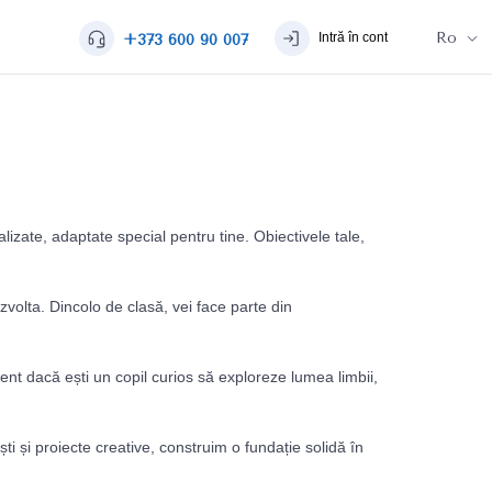
Ro
Intră în cont
+373 600 90 007
lizate, adaptate special pentru tine. Obiectivele tale,
ezvolta. Dincolo de clasă, vei face parte din
ent dacă ești un copil curios să exploreze lumea limbii,
ști și proiecte creative, construim o fundație solidă în