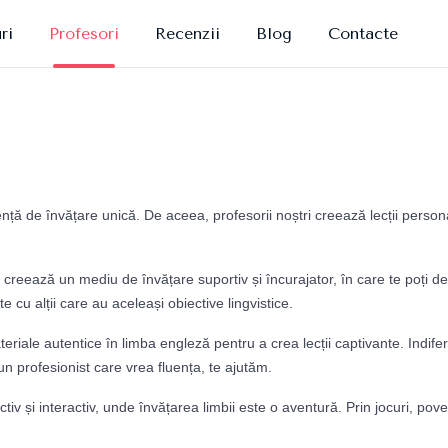
ri
Profesori
Recenzii
Blog
Contacte
nță de învățare unică. De aceea, profesorii noștri creează lecții persona
Ei creează un mediu de învățare suportiv și încurajator, în care te poți d
cu alții care au aceleași obiective lingvistice.
riale autentice în limba engleză pentru a crea lecții captivante. Indifer
n profesionist care vrea fluența, te ajutăm.
iv și interactiv, unde învățarea limbii este o aventură. Prin jocuri, pove