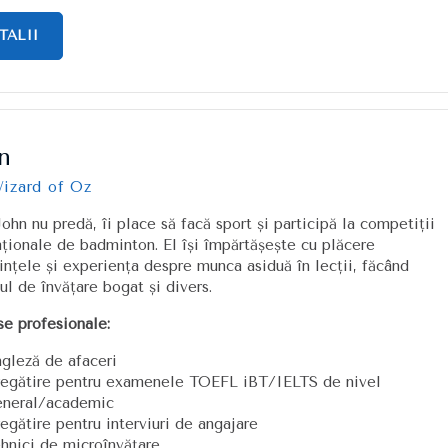
TALII
n
izard of Oz
ohn nu predă, îi place să facă sport și participă la competiții
aționale de badminton. El își împărtășește cu plăcere
ințele și experiența despre munca asiduă în lecții, făcând
ul de învățare bogat și divers.
se profesionale:
gleză de afaceri
regătire pentru examenele TOEFL iBT/IELTS de nivel
eneral/academic
egătire pentru interviuri de angajare
hnici de microînvățare