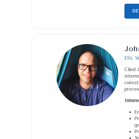
DE
Joh
ESL W
Când J
intern
cunoșt
proces
Intere
En
P
g
Pr
Te