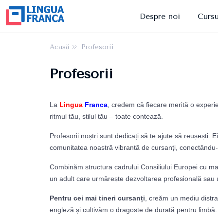
Despre noi
Cursu
Acasă
Profesorii
Profesorii
La
Lingua
Franca
, credem că fiecare merită o experie
ritmul tău, stilul tău – toate contează.
Profesorii noștri sunt dedicați să te ajute să reușești. 
comunitatea noastră vibrantă de cursanți, conectându-te 
Combinăm structura cadrului Consiliului Europei cu mate
un adult care urmărește dezvoltarea profesională sau u
Pentru cei mai tineri cursanți
, creăm un mediu distract
engleză și cultivăm o dragoste de durată pentru limbă.