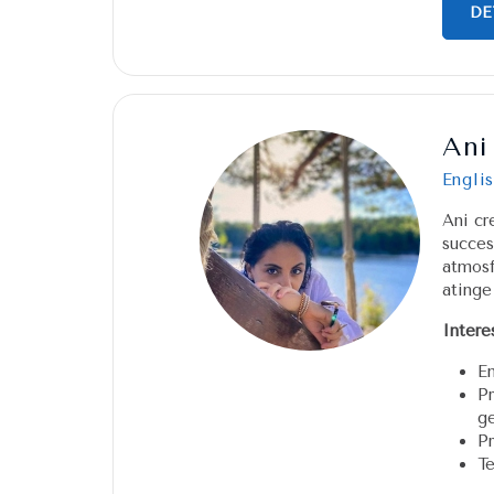
DE
Ani
Englis
Ani cr
succes
atmosf
atinge
Intere
En
P
g
Pr
Te