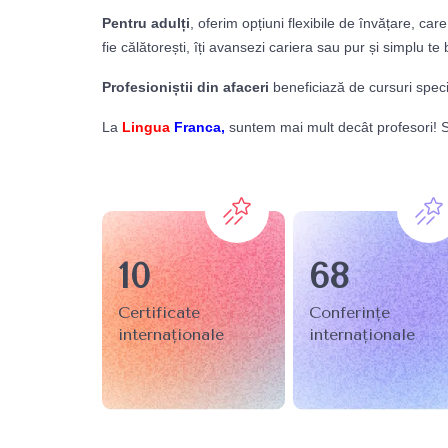
Pentru adulți
, oferim opțiuni flexibile de învățare, ca
fie călătorești, îți avansezi cariera sau pur și simplu t
Profesioniștii din afaceri
beneficiază de cursuri speci
La
Lingua
Franca,
suntem mai mult decât profesori! Su
10
68
Certificate 

Conferințe 
internaționale
internaționale