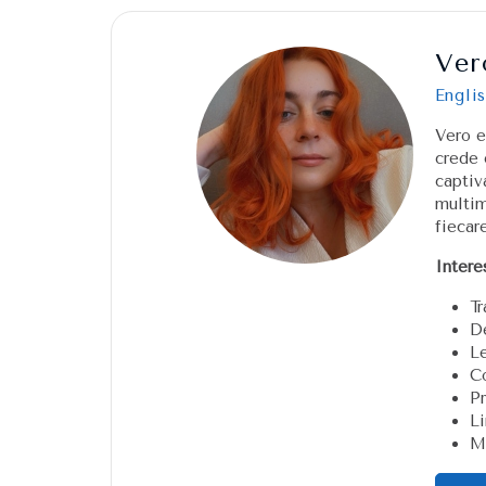
Ver
Englis
Vero e
crede 
captiv
multim
fiecar
Intere
Tr
De
Le
Co
Pr
Li
Me