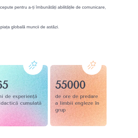
ncepute pentru a-ți îmbunătăți abilitățile de comunicare,
piața globală muncii de astăzi.
65
55000
ni de experiență 
de ore de predare 
idactică cumulată
a limbii engleze în 
grup