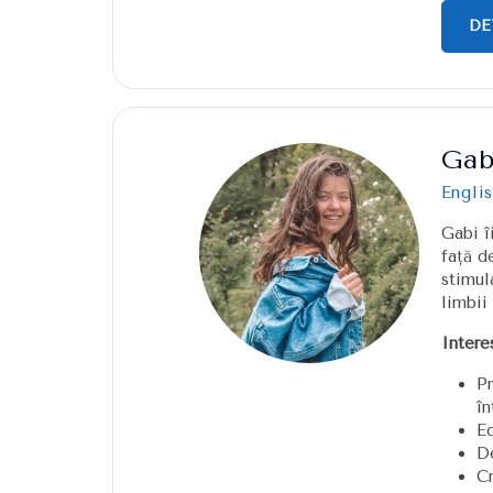
DE
Gab
Englis
Gabi î
față d
stimul
limbii
Intere
Pr
în
E
De
Cr