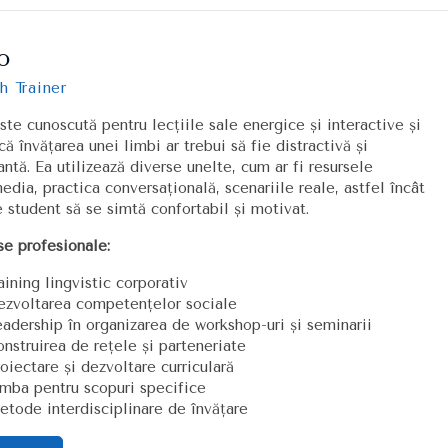
o
h Trainer
ste cunoscută pentru lecțiile sale energice și interactive și
că învățarea unei limbi ar trebui să fie distractivă și
antă. Ea utilizează diverse unelte, cum ar fi resursele
edia, practica conversațională, scenariile reale, astfel încât
e student să se simtă confortabil și motivat.
se profesionale:
aining lingvistic corporativ
zvoltarea competențelor sociale
adership în organizarea de workshop-uri și seminarii
nstruirea de rețele și parteneriate
oiectare și dezvoltare curriculară
mba pentru scopuri specifice
tode interdisciplinare de învățare