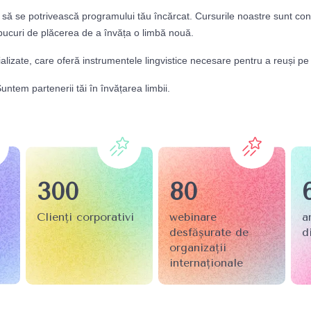
re să se potrivească programului tău încărcat. Cursurile noastre sunt co
e bucuri de plăcerea de a învăța o limbă nouă.
alizate, care oferă instrumentele lingvistice necesare pentru a reuși pe 
ntem partenerii tăi în învățarea limbii.
300
80
Clienți corporativi
webinare 
a
desfășurate de 
d
organizații 
internaționale