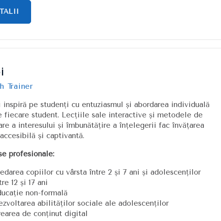
TALII
i
h Trainer
i inspiră pe studenți cu entuziasmul și abordarea individuală
e fiecare student. Lecțiile sale interactive și metodele de
are a interesului și îmbunătățire a înțelegerii fac învățarea
 accesibilă și captivantă.
se profesionale:
edarea copiilor cu vârsta între 2 și 7 ani și adolescenților
tre 12 și 17 ani
ducație non-formală
zvoltarea abilităților sociale ale adolescenților
earea de conținut digital