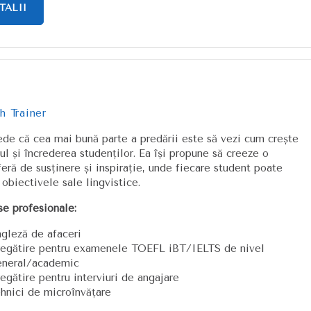
TALII
h Trainer
ede că cea mai bună parte a predării este să vezi cum crește
ul și încrederea studenților. Ea își propune să creeze o
eră de susținere și inspirație, unde fiecare student poate
 obiectivele sale lingvistice.
se profesionale:
gleză de afaceri
regătire pentru examenele TOEFL iBT/IELTS de nivel
eneral/academic
egătire pentru interviuri de angajare
hnici de microînvățare