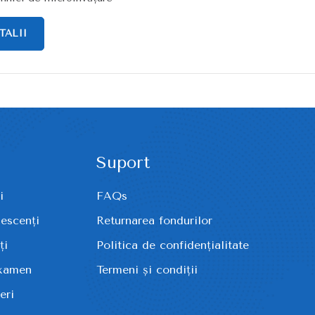
TALII
Suport
i
FAQs
lescenți
Returnarea fondurilor
ți
Politica de confidențialitate
examen
Termeni și condiții
eri