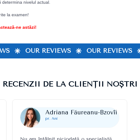
ți determina nivelul actual.
rite la examen!
ctează-ne astăzi!
WS
OUR REVIEWS
OUR REVIEWS
RECENZII DE LA CLIENȚII NOȘTRI
Adriana Făureanu-Bzovîi
pr. Ani
Nu am întâlnit niciodată o specialistă