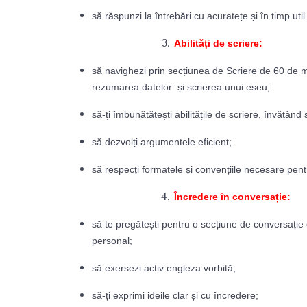
să răspunzi la întrebări cu acuratețe și în timp util
Abilități de scriere:
să navighezi prin secțiunea de Scriere de 60 de mi
rezumarea datelor și scrierea unui eseu;
să-ți îmbunătățești abilitățile de scriere, învățând
să dezvolți argumentele eficient;
să respecți formatele și convențiile necesare pent
Încredere în conversație:
să te pregătești pentru o secțiune de conversație 
personal;
să exersezi activ engleza vorbită;
să-ți exprimi ideile clar și cu încredere;