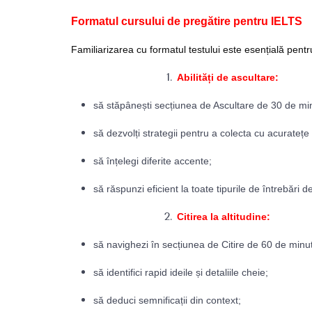
Formatul cursului de pregătire pentru IELTS
Familiarizarea cu formatul testului este esențială pentru 
Abilități de ascultare:
să stăpânești secțiunea de Ascultare de 30 de mi
să dezvolți strategii pentru a colecta cu acuratețe 
să înțelegi diferite accente;
să răspunzi eficient la toate tipurile de întrebări d
Citirea la altitudine:
să navighezi în secțiunea de Citire de 60 de minute
să identifici rapid ideile și detaliile cheie;
să deduci semnificații din context;