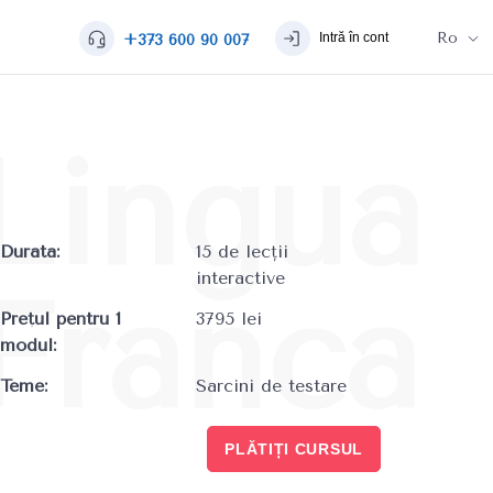
Ro
Intră în cont
+373 600 90 007
Durata:
15 de lecții
interactive
Prețul pentru 1
3795 lei
modul:
Teme:
Sarcini de testare
PLĂTIȚI CURSUL