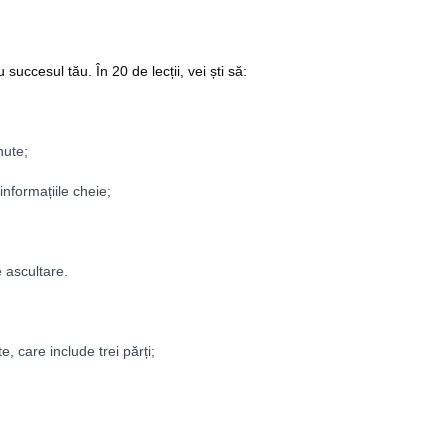
succesul tău. În 20 de lecții, vei ști să:
nute;
informațiile cheie;
e ascultare.
, care include trei părți;