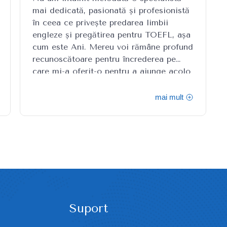
mai dedicată, pasionată și profesionistă
în ceea ce privește predarea limbii
engleze și pregătirea pentru TOEFL, așa
cum este Ani. Mereu voi rămâne profund
recunoscătoare pentru încrederea pe
care mi-a oferit-o pentru a ajunge acolo
unde îmi doresc. E dificil să descriu în
cuvinte neîncrederea și stresul pe care îl
mai mult
aveam atunci când i-am pășit pragul
versus rezultatele obținute. Mă simt o
norocoasă. Timp de o lună, Ani a
transformat imposibilul în bucurie și
încredere. MULȚUMESC tare mult!
Suport