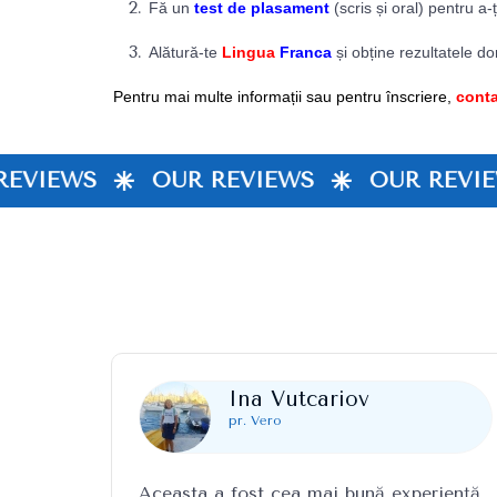
Fă un
test de plasament
(scris și oral) pentru a-
Alătură-te
Lingua
Franca
și obține rezultatele do
Pentru mai multe informații sau pentru înscriere,
conta
EVIEWS
OUR REVIEWS
OUR REVIE
Ina Vutcariov
pr. Vero
Aceasta a fost cea mai bună experiență