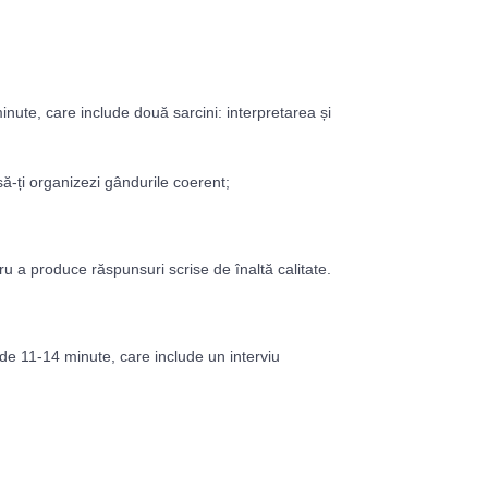
.
nute, care include două sarcini: interpretarea și
 să-ți organizezi gândurile coerent;
ru a produce răspunsuri scrise de înaltă calitate.
de 11-14 minute, care include un interviu