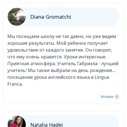
которых я достигла. Я чувствую, что мне очень
чудесное приключение для моей малышки!
повезло. За месяц Ани превратила невозможное
в радость и уверенность. Огромное вам спасибо!
Diana Gromatchi
Мы посещаем школу не так давно, но уже видим
хорошие результаты. Мой ребенок получает
удовольствие от каждого занятия. Он говорит,
что ему очень нравится. Уроки интересные.
Приятная атмосфера. Учитель Габриэла - лучший
учитель! Мы также выбрали на день рождения
посещение урока английского языка в Lingua
Franca.
больше
Natalia Hadei