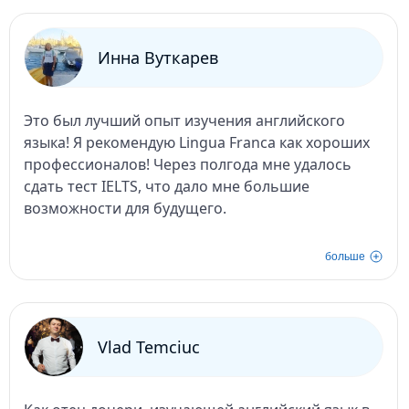
английский в разных ситуациях. Настоятельно
рекомендую Lingua Franca всем, кто хочет
выучить английский на высоком уровне!
Инна Вуткарев
Это был лучший опыт изучения английского
языка! Я рекомендую Lingua Franca как хороших
профессионалов! Через полгода мне удалось
сдать тест IELTS, что дало мне большие
возможности для будущего.
больше
Vlad Temciuc