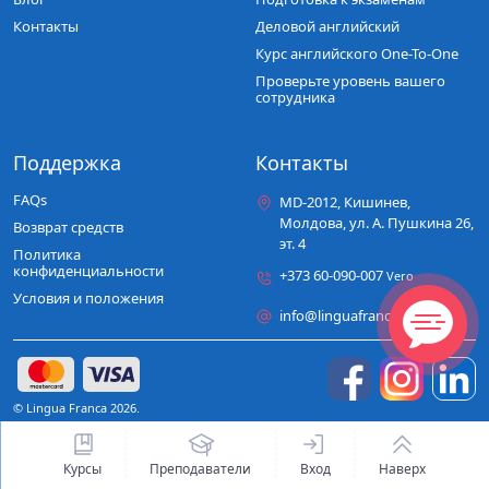
то, что делаете, очень хорошо!
Контакты
Деловой английский
Курс английского One-To-One
Проверьте уровень вашего
сотрудника
Поддержка
Контакты
FAQs
MD-2012, Кишинев,
Молдова, ул. A. Пушкина 26,
Возврат средств
эт. 4
Политика
конфиденциальности
+373 60-090-007
Vero
Условия и положения
info@linguafranca.md
© Lingua Franca 2026.
Курсы
Преподаватели
Вход
Наверх