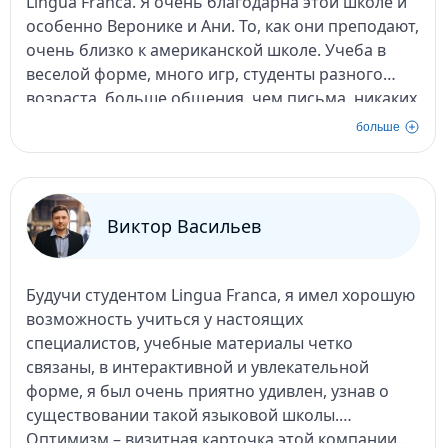
Lingua Franca. Я очень благодарна этой школе и
особенно Веронике и Ани. То, как они преподают,
очень близко к американской школе. Учеба в
веселой форме, много игр, студенты разного
возраста, больше общения, чем письма, никаких
тестов... все это придает смелости, желания
больше
учиться, плюс встречаешь новых друзей. Я
должна отметить, что Веро и Ани начинают урок
самым лучшим образом – заставляют всех
"Любить чай" с конфетами. Lingua Franca – это
Виктор Васильев
лучшая школа в MD с лучшими учителями.
Люблю вас, девочки, и желаю вам всего самого
лучшего!
Будучи студентом Lingua Franca, я имел хорошую
возможность учиться у настоящих
специалистов, учебные материалы четко
связаны, в интерактивной и увлекательной
форме, я был очень приятно удивлен, узнав о
существовании такой языковой школы.
Оптимизм – визитная карточка этой компании...