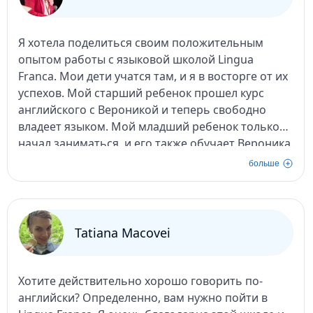
Я хотела поделиться своим положительным
опытом работы с языковой школой Lingua
Franca. Мои дети учатся там, и я в восторге от их
успехов. Мой старший ребенок прошел курс
английского с Вероникой и теперь свободно
владеет языком. Мой младший ребенок только
начал заниматься, и его также обучает Вероника.
Преподаватель замечательный, очень
больше
терпеливый, делает уроки увлекательными и
веселыми. Я уверена, что мой младший ребенок
также преуспеет в совершенствовании своих
навыков английского под руководством
Tatiana Macovei
Вероники. Я очень рекомендую языковую школу
Lingua Franca всем, кто хочет выучить
английский!
Хотите действительно хорошо говорить по-
английски? Определенно, вам нужно пойти в