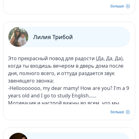
больше
Лилия Трибой
Это прекрасный повод для радости (Да, Да, Да),
когда ты входишь вечером в дверь дома после
дня, полного всего, и оттуда раздается звук
звенящего звонка:
-Hellooooooo, my dear mamy! How are you? I'm a 9
years old and I go to study English...
Мотивация и настрой важны во всем, что мы
делаем, а настоящая радость, которая светится в
больше
душах наших дорогих учеников, возможна
только тогда, когда отдается частичка души...
Дорогая Вероника, знайте, что куда бы они ни