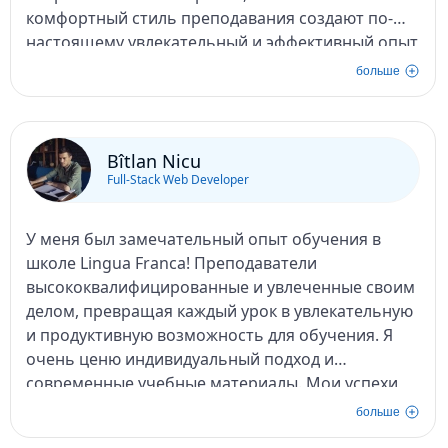
комфортный стиль преподавания создают по-
настоящему увлекательный и эффективный опыт
обучения. Настоятельно рекомендуем!
больше
Bîtlan Nicu
Full-Stack Web Developer
У меня был замечательный опыт обучения в
школе Lingua Franca! Преподаватели
высококвалифицированные и увлеченные своим
делом, превращая каждый урок в увлекательную
и продуктивную возможность для обучения. Я
очень ценю индивидуальный подход и
современные учебные материалы. Мои успехи
стали заметны уже в первые недели, и теперь я
больше
чувствую себя гораздо увереннее, используя