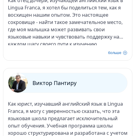
Как отец дочери, изучающей английский язык в
Lingua Franca, я хотел бы поделиться тем, как я
восхищен нашим опытом. Это настоящее
сокровище - найти такое замечательное место,
где моя малышка может развивать свои
языковые навыки и чувствовать поддержку на
каждом шагу своего пути к изучению
английского языка.
больше
С первого момента, как мы вошли в Lingua
Franca, нас встретили с теплотой и
профессионализмом. Дружелюбный и
преданный своему делу персонал всегда готов
Виктор Пантиру
оказать поддержку и ободрить, создавая
атмосферу, полную стимула и желания учиться.
Их интерактивные и увлекательные методы
Как юрист, изучавший английский язык в Lingua
обучения, такие как анимационные истории и
Franca, я могу с уверенностью сказать, что эта
групповые занятия, привлекли внимание и
языковая школа предлагает исключительный
воображение моей дочери. Я вижу, как она
опыт обучения. Учебная программа школы
наслаждается каждым моментом в классе и как у
хорошо структурирована и разработана с учетом